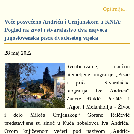
Opširnije...
Veče posvećeno Andriću i Crnjanskom u KNIA:
Pogled na život i stvaralaštvo dva najveća
jugoslovenska pisca dvadesetog vijeka
28 maj 2022
Sveobuhvatne, naučno
utemeljene biografije „Pisac
i priča - Stvaralačka
biografija Ive Andrića“
Žanete Đukić Perišić i
„Agon i Melanholija - Život
i delo Miloša Crnjanskog“ Gorane Raičević
predstavljene su sinoć u Kuća nobelovca Iva Andrića.
Ovom književnom večeri pod nazivom „Andrić-