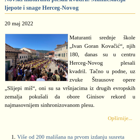
ljepote i snage Herceg-Novog
20 maj 2022
Maturanti srednje škole
„Ivan Goran Kovačić“, njih
180, danas su u centru
Herceg-Novog plesali
kvadril. Tačno u podne, uz
zvuke Štrausove opere
„Slijepi miš“, oni su sa vršnjacima iz drugih evropskih
zemalja pokušali da obore Ginisov rekord u
najmasovnijem sinhronizovanom plesu.
Opširnije...
Više od 200 mališana na prvom izdanju susreta